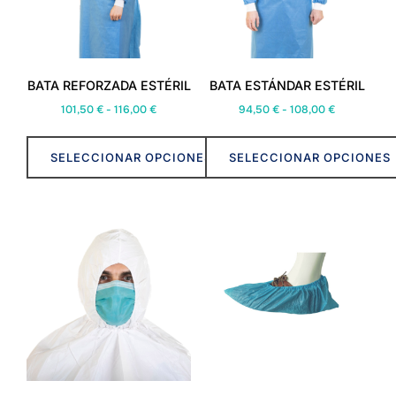
BATA REFORZADA ESTÉRIL
BATA ESTÁNDAR ESTÉRIL
Rango
Rango
101,50
€
-
116,00
€
94,50
€
-
108,00
€
de
de
precios:
precios:
SELECCIONAR OPCIONES
SELECCIONAR OPCIONES
desde
desde
101,50 €
94,50 €
Este
Este
hasta
hasta
producto
producto
116,00 €
108,00 €
tiene
tiene
múltiples
múltiples
variantes.
variantes.
Las
Las
opciones
opciones
se
se
pueden
pueden
elegir
elegir