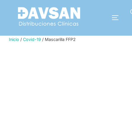
Saltar
al
Buscar:
contenido
ALTERN
Inicio
/
Covid-19
/ Mascarilla FFP2