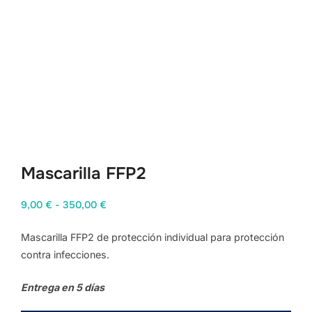
Mascarilla FFP2
Rango
9,00
€
-
350,00
€
de
Mascarilla FFP2 de protección individual para protección
precios:
contra infecciones.
desde
9,00 €
Entrega en 5 días
hasta
350,00 €