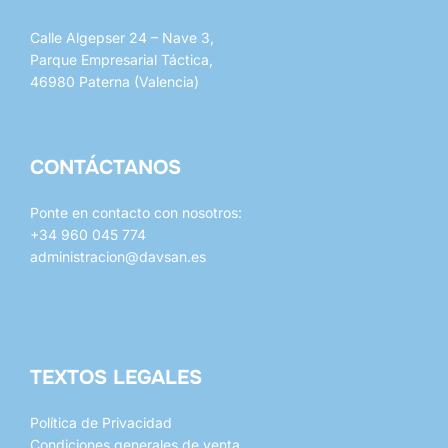
de
producto
Calle Algepser 24 – Nave 3,
Parque Empresarial Táctica,
46980 Paterna (Valencia)
CONTÁCTANOS
Ponte en contacto con nosotros:
+34 960 045 774
administracion@davsan.es
whatsapp
mail
TEXTOS LEGALES
Política de Privacidad
Condiciones generales de venta