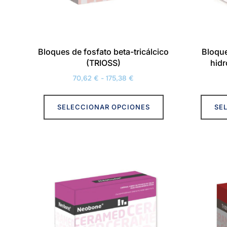
Bloques de fosfato beta-tricálcico
Bloque
(TRIOSS)
hid
Rango
70,62
€
-
175,38
€
de
Este
precios:
SELECCIONAR OPCIONES
SE
producto
desde
tiene
70,62 €
múltiples
hasta
variantes.
175,38 €
Las
opciones
se
pueden
elegir