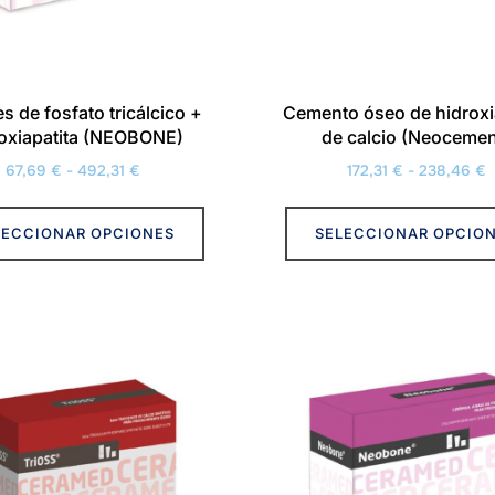
s de fosfato tricálcico +
Cemento óseo de hidroxi
roxiapatita (NEOBONE)
de calcio (Neocemen
Rango
R
67,69
€
-
492,31
€
172,31
€
-
238,46
€
de
d
Este
precios:
p
LECCIONAR OPCIONES
SELECCIONAR OPCIO
producto
desde
d
tiene
67,69 €
1
múltiples
hasta
h
variantes.
492,31 €
2
Las
opciones
se
pueden
elegir