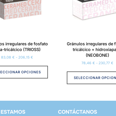
elegir
en
la
página
de
producto
os irregulares de fosfato
Gránulos irregulares de 
a-tricálcico (TRIOSS)
tricálcico + hidroxiapa
(NEOBONE)
Rango
83,08
€
-
206,15
€
R
78,46
€
-
230,77
€
de
Este
d
precios:
LECCIONAR OPCIONES
producto
p
desde
SELECCIONAR OPCIO
tiene
d
83,08 €
múltiples
7
hasta
h
variantes.
206,15 €
2
Las
opciones
 ESTAMOS
CONTÁCTANOS