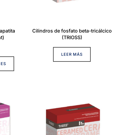
apatita
Cilindros de fosfato beta-tricálcico
t)
(TRIOSS)
ango
e
LEER MÁS
Este
recios:
NES
producto
esde
tiene
72,31 €
múltiples
asta
variantes.
38,46 €
Las
opciones
se
pueden
elegir