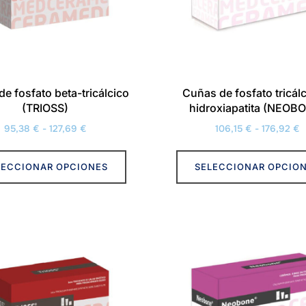
en
la
página
de
producto
e fosfato beta-tricálcico
Cuñas de fosfato tricál
(TRIOSS)
hidroxiapatita (NEOB
Rango
R
95,38
€
-
127,69
€
106,15
€
-
176,92
€
de
d
Este
precios:
p
LECCIONAR OPCIONES
SELECCIONAR OPCIO
producto
desde
d
tiene
95,38 €
1
múltiples
hasta
h
variantes.
127,69 €
1
Las
opciones
se
pueden