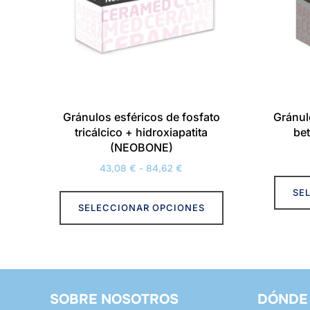
elegir
en
la
página
de
producto
Gránulos esféricos de fosfato
Gránul
tricálcico + hidroxiapatita
bet
(NEOBONE)
Rango
43,08
€
-
84,62
€
de
Este
SE
precios:
SELECCIONAR OPCIONES
producto
desde
tiene
43,08 €
múltiples
hasta
variantes.
84,62 €
Las
SOBRE NOSOTROS
DÓNDE
opciones