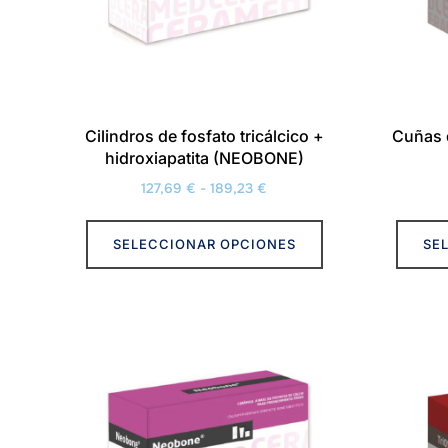
en
la
página
de
producto
Cilindros de fosfato tricálcico +
Cuñas d
hidroxiapatita (NEOBONE)
Rango
127,69
€
-
189,23
€
de
Este
precios:
SELECCIONAR OPCIONES
SE
producto
desde
tiene
127,69 €
múltiples
hasta
variantes.
189,23 €
Las
opciones
se
pueden