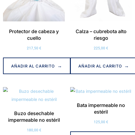
Protector de cabeza y
Calza – cubrebota alto
cuello
riesgo
217,50
€
225,00
€
AÑADIR AL CARRITO
AÑADIR AL CARRITO
Bata impermeable no
estéril
Buzo desechable
impermeable no estéril
125,00
€
180,00
€