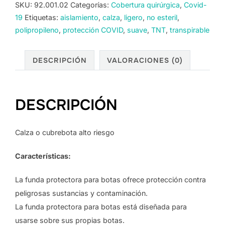
alto
SKU:
92.001.02
Categorías:
Cobertura quirúrgica
,
Covid-
riesgo
19
Etiquetas:
aislamiento
,
calza
,
ligero
,
no esteril
,
cantidad
polipropileno
,
protección COVID
,
suave
,
TNT
,
transpirable
DESCRIPCIÓN
VALORACIONES (0)
DESCRIPCIÓN
Calza o cubrebota alto riesgo
Características:
La funda protectora para botas ofrece protección contra
peligrosas sustancias y contaminación.
La funda protectora para botas está diseñada para
usarse sobre sus propias botas.