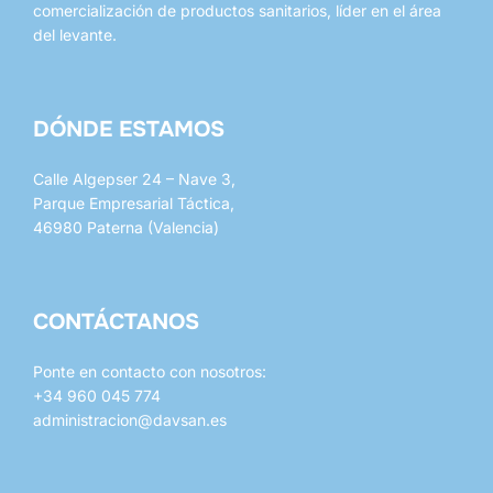
comercialización de productos sanitarios, líder en el área
elegir
del levante.
en
la
página
de
DÓNDE ESTAMOS
producto
Calle Algepser 24 – Nave 3,
Parque Empresarial Táctica,
46980 Paterna (Valencia)
CONTÁCTANOS
Ponte en contacto con nosotros:
+34 960 045 774
administracion@davsan.es
whatsapp
mail