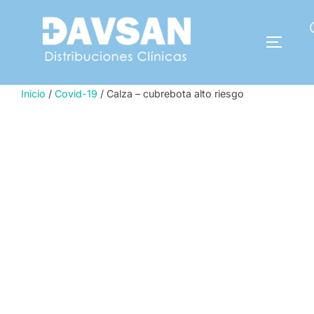
Saltar
al
Buscar:
contenido
ALTERN
Inicio
/
Covid-19
/ Calza – cubrebota alto riesgo