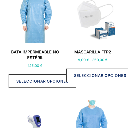
BATA IMPERMEABLE NO
MASCARILLA FFP2
ESTÉRIL
Rango
9,00
€
-
350,00
€
125,00
€
de
precios:
SELECCIONAR OPCIONES
desde
SELECCIONAR OPCIONES
9,00 €
Este
hasta
Este
producto
350,00 €
producto
tiene
tiene
múltiples
múltiples
variantes.
variantes.
Las
Las