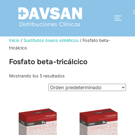
Saltar
al
Buscar:
contenido
ALTERN
Inicio
/
Sustitutos óseos sintéticos
/ Fosfato beta-
tricálcico
Fosfato beta-tricálcico
Mostrando los 5 resultados