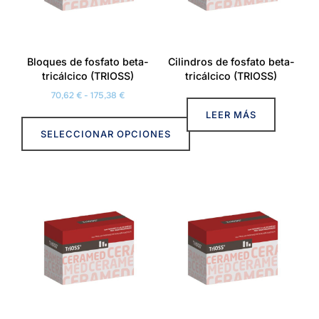
Bloques de fosfato beta-
Cilindros de fosfato beta-
tricálcico (TRIOSS)
tricálcico (TRIOSS)
Rango
70,62
€
-
175,38
€
de
LEER MÁS
precios:
SELECCIONAR OPCIONES
desde
70,62 €
Este
hasta
producto
175,38 €
tiene
múltiples
variantes.
Las
opciones
se
pueden