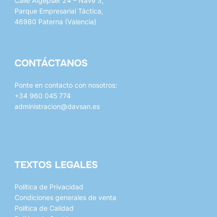
Calle Algepser 24 – Nave 3,
de
Parque Empresarial Táctica,
producto
46980 Paterna (Valencia)
CONTÁCTANOS
Ponte en contacto con nosotros:
+34 960 045 774
administracion@davsan.es
whatsapp
mail
TEXTOS LEGALES
Política de Privacidad
Condiciones generales de venta
Política de Calidad