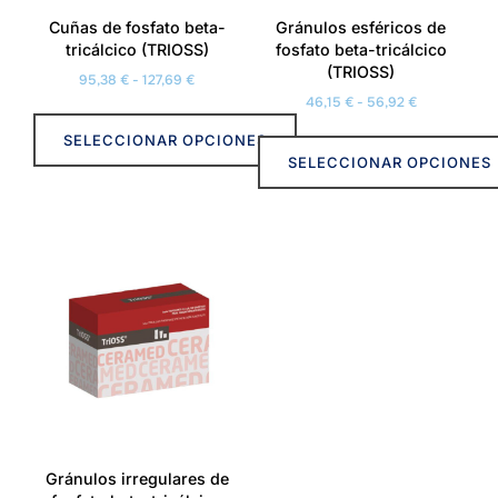
elegir
Cuñas de fosfato beta-
Gránulos esféricos de
en
tricálcico (TRIOSS)
fosfato beta-tricálcico
la
(TRIOSS)
Rango
95,38
€
-
127,69
€
página
Rango
de
46,15
€
-
56,92
€
de
de
precios:
producto
SELECCIONAR OPCIONES
precios:
desde
SELECCIONAR OPCIONES
desde
95,38 €
Este
46,15 €
hasta
Este
producto
hasta
127,69 €
producto
tiene
56,92 €
tiene
múltiples
múltiples
variantes.
variantes.
Las
Las
opciones
opciones
se
se
pueden
pueden
elegir
elegir
en
Gránulos irregulares de
en
la