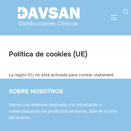
Saltar
al
contenido
Buscar:
ALTERN
Política de cookies (UE)
La región EU no está activada para cookie-statement.
SOBRE NOSOTROS
Somos una empresa dedicada a la importación y
comercialización de productos sanitarios, líder en el área
del levante.