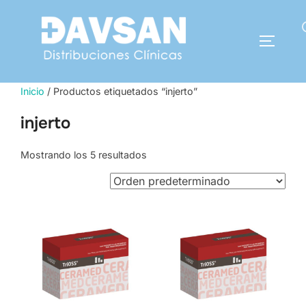
Saltar
al
Buscar:
contenido
ALTERN
Inicio
/ Productos etiquetados “injerto”
injerto
Mostrando los 5 resultados