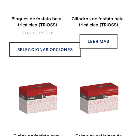
Bloques de fosfato beta-
Cilindros de fosfato beta-
tricálcico (TRIOSS)
tricálcico (TRIOSS)
Rango
70,62
€
-
175,38
€
de
LEER MÁS
precios:
SELECCIONAR OPCIONES
desde
70,62 €
Este
hasta
producto
175,38 €
tiene
múltiples
variantes.
Las
opciones
se
pueden
elegir
Cuñas de fosfato beta-
Gránulos esféricos de