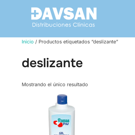
Saltar
al
contenido
Inicio
/ Productos etiquetados “deslizante”
deslizante
Mostrando el único resultado