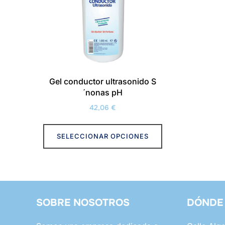
Gel conductor ultrasonido S
´nonas pH
42,06
€
Este
SELECCIONAR OPCIONES
producto
tiene
múltiples
variantes.
Las
SOBRE NOSOTROS
DÓNDE
opciones
se