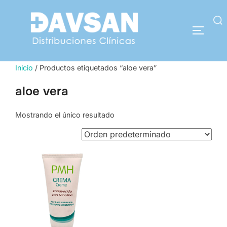
Saltar
al
Buscar:
contenido
ALTERN
Inicio
/ Productos etiquetados “aloe vera”
aloe vera
Mostrando el único resultado